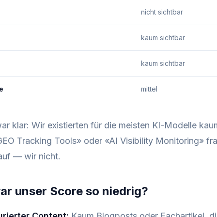
nicht sichtbar
kaum sichtbar
kaum sichtbar
e
mittel
r klar: Wir existierten für die meisten KI-Modelle ka
O Tracking Tools» oder «AI Visibility Monitoring» fra
uf — wir nicht.
r unser Score so niedrig?
urierter Content:
Kaum Blogposts oder Fachartikel, d