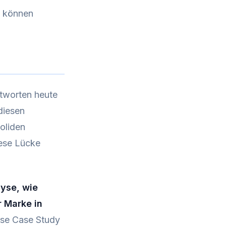
n können
ntworten heute
diesen
soliden
ese Lücke
lyse, wie
r Marke in
se Case Study