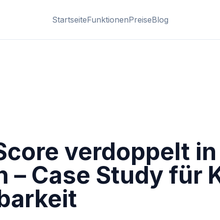
Startseite
Funktionen
Preise
Blog
core verdoppelt in
 – Case Study für K
barkeit