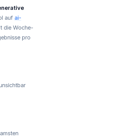
nerative
ol auf
ai-
nt die Woche-
ebnisse pro
unsichtbar
samsten