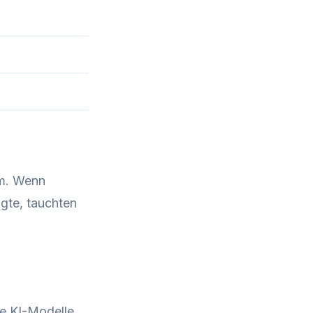
um. Wenn
gte, tauchten
ie KI-Modelle