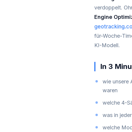
verdoppelt. Oh
Engine Optimi
geotracking.c
für-Woche-Time
KI-Modell.
In 3 Minu
wie unsere 
waren
welche 4-Sä
was in jede
welche Mode