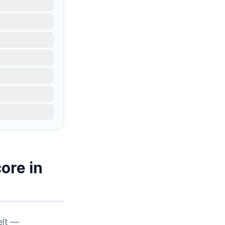
ore in
elt —