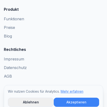
Produkt
Funktionen
Preise
Blog
Rechtliches
Impressum
Datenschutz
AGB
Wir nutzen Cookies für Analytics.
Mehr erfahren
© 2026 HVNH AI. Alle Rechte vorbehalten.
Ablehnen
Akzeptieren