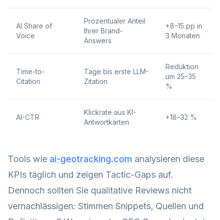
Prozentualer Anteil
AI Share of
+8–15 pp in
Ihrer Brand-
Voice
3 Monaten
Answers
Reduktion
Time-to-
Tage bis erste LLM-
um 25–35
Citation
Zitation
%
Klickrate aus KI-
AI-CTR
+18–32 %
Antwortkarten
Tools wie
ai-geotracking.com
analysieren diese
KPIs täglich und zeigen Tactic-Gaps auf.
Dennoch sollten Sie qualitative Reviews nicht
vernachlässigen: Stimmen Snippets, Quellen und