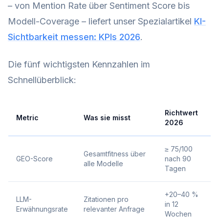
– von Mention Rate über Sentiment Score bis
Modell-Coverage – liefert unser Spezialartikel
KI-
Sichtbarkeit messen: KPIs 2026
.
Die fünf wichtigsten Kennzahlen im
Schnellüberblick:
Richtwert
Metric
Was sie misst
2026
≥ 75/100
Gesamtfitness über
GEO-Score
nach 90
alle Modelle
Tagen
+20–40 %
LLM-
Zitationen pro
in 12
Erwähnungsrate
relevanter Anfrage
Wochen