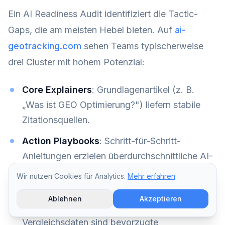
Ein AI Readiness Audit identifiziert die Tactic-
Gaps, die am meisten Hebel bieten. Auf
ai-
geotracking.com
sehen Teams typischerweise
drei Cluster mit hohem Potenzial:
Core Explainers
: Grundlagenartikel (z. B.
„Was ist GEO Optimierung?") liefern stabile
Zitationsquellen.
Action Playbooks
: Schritt-für-Schritt-
Anleitungen erzielen überdurchschnittliche AI-
CTR.
Wir nutzen Cookies für Analytics.
Mehr erfahren
Data Assets
: Benchmarks, Studien-
Ablehnen
Akzeptieren
Zusammenfassungen und HTML-Tabellen mit
Vergleichsdaten sind bevorzugte