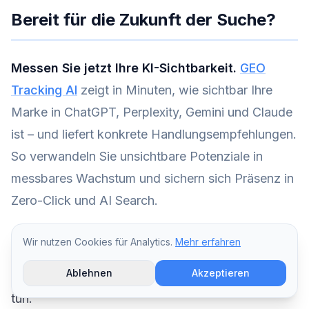
Bereit für die Zukunft der Suche?
Messen Sie jetzt Ihre KI-Sichtbarkeit.
GEO
Tracking AI
zeigt in Minuten, wie sichtbar Ihre
Marke in ChatGPT, Perplexity, Gemini und Claude
ist – und liefert konkrete Handlungsempfehlungen.
So verwandeln Sie unsichtbare Potenziale in
messbares Wachstum und sichern sich Präsenz in
Zero-Click und AI Search.
– powered by
ai-geotracking.com
.
Die Zukunft
Wir nutzen Cookies für Analytics.
Mehr erfahren
der Suche wartet nicht. Die Frage ist nur, ob Sie
Ablehnen
Akzeptieren
vorne mitspielen – oder zuschauen, wie andere es
tun.