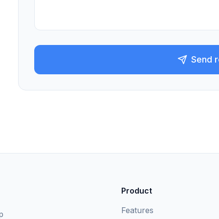
Send 
Product
Features
p