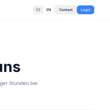
DE
EN
Contact
Login
uns
iger Stunden bei